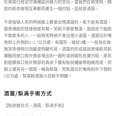
形美容已經足可填補這份魅力的空白。當我們在微笑時，顏
部的肌肉會相互牽動而產生一個凹陷，這就是酒窩。
不是每個人笑的時候臉上都會出現酒窩的。能不能有酒窩，
跟表情肌的發達程度有關。笑肌不那麼豐滿，面部皮下脂肪
不那麼多的人，一般微笑時候不會出現小酒窩。酒窩位於嘴
角斜上外側約2~2.7公分處，有圓形、線狀2種，一般為在做
微笑表情時凹洞最是明顯可見，酒窩的形成是因表情肌笑肌
運動而使口角外側呈現出的一圓形或卵圓形皮膚凹陷，是笑
肌筋膜與口角外側部的真皮下層有點狀纖維帶相連而成。而
臉上還有另一個窩，稱為梨窩．而梨窩位於嘴角斜外下側約
1公分處，梨窩較酒窩小且較不明顯。
酒窩/梨渦手術方式
【點狀縫合式－酒窩／梨渦手術】