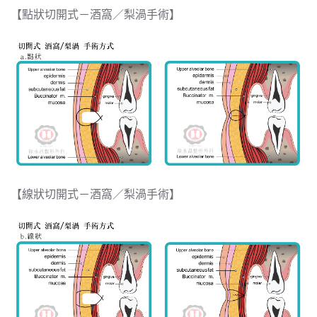
【點狀切開式－酒窩／梨渦手術】
【線狀切開式－酒窩／梨渦手術】