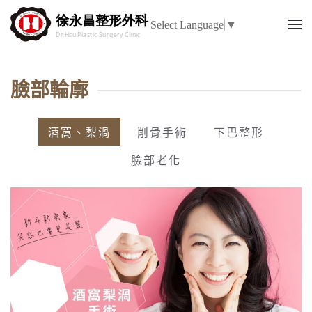
Select Language
▼
臉部輪廓
酒窩、梨渦
削骨手術
下巴整形
臉部老化