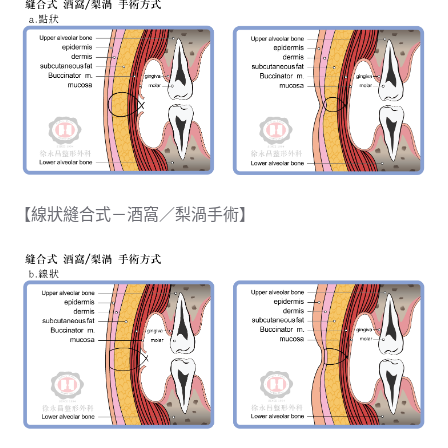
【線狀縫合式－酒窩／梨渦手術】