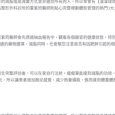
往的減脂或是減重方式並非適合所有的人，所以常會有【溜溜球
昌整形外科診所的董紫筠醫師則貼心完整規劃體態管理的熱門3大
董紫筠醫師會先透過抽血報告中，觀看各個器官的健康狀態，特
出合適的藥物選擇，減脂同時，也會幫您注意是否有因肥胖引起的
整評估後，可以在家自行注射。瘦瘦筆能達到減脂的功效，原因是來
經元，所以讓患者增加飽足感覺，減少熱量攝取，進而達到體重體