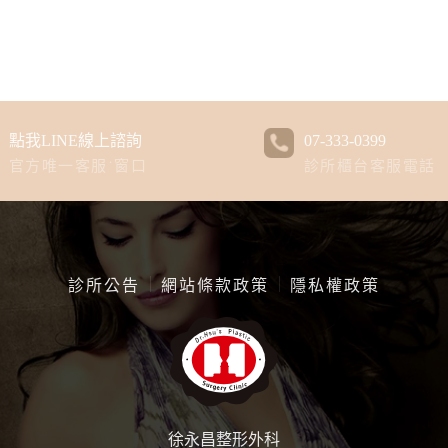
點我LINE線上諮詢
07-333-0399
官方唯一客服˙窗口
診所櫃台客服電話
診所公告
網站條款政策
隱私權政策
徐永昌整形外科