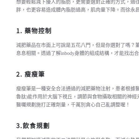
想要輕鬆減下擾人的脂肪，更需要選對正確的方式，過
胖，也更容易造成體內脂肪過高，肌肉量下降。而徐永
1. 藥物控制
減肥藥品在市面上可說是五花八門，但是你選對了嗎？
息息相關。透過了解inbody身體的組成結構，才能找
2. 瘦瘦筆
瘦瘦筆是一種安全合法通過的減肥藥物注射，患者根據醫生完
魯肽)能作用於大腦下視丘，調節與食物攝取相關的神
醫囑規劃施打正確劑量，千萬別貪心自己亂調整喔！
3.飲食規劃