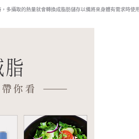
時，多攝取的熱量就會轉換成脂肪儲存以備將來身體有需求時使