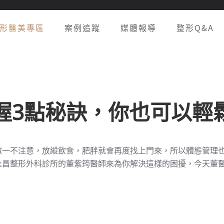
形醫美專區
案例追蹤
媒體報導
整形Q&A
握3點秘訣，你也可以輕鬆
微一不注意，放縱飲食，肥胖就會再度找上門來，所以體態管理
永昌整形外科診所的董紫筠醫師來為你解決這樣的困擾，今天董醫