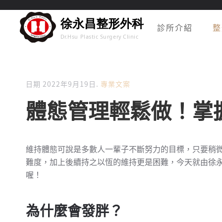
診所介紹
整
日期
2022年9月19日
.
專業文案
體態管理輕鬆做！掌
維持體態可說是多數人一輩子不斷努力的目標，只要稍
難度，加上後續持之以恆的維持更是困難，今天就由徐
喔！
為什麼會發胖？