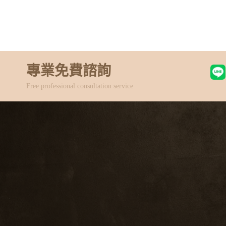
專業免費諮詢
Free professional consultation service