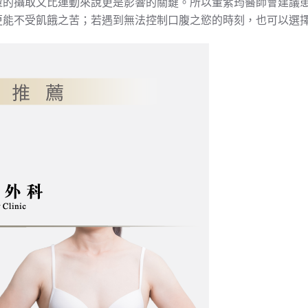
量的攝取又比運動來說更是影響的關鍵。所以董紫筠醫師會建議
更能不受飢餓之苦；若遇到無法控制口腹之慾的時刻，也可以選