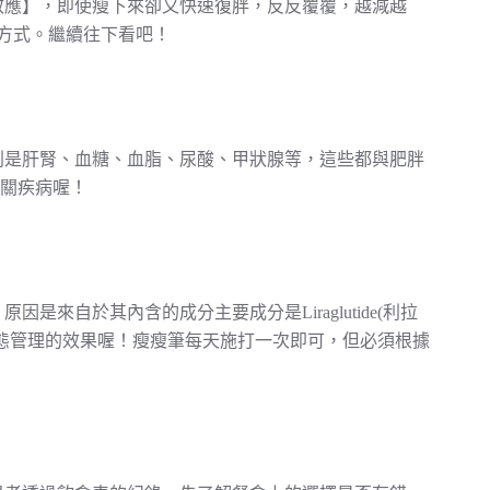
效應】，即使瘦下來卻又快速復胖，反反覆覆，越減越
方式。繼續往下看吧！
別是肝腎、血糖、血脂、尿酸、甲狀腺等，這些都與肥胖
相關疾病喔！
自於其內含的成分主要成分是Liraglutide(利拉
態管理的效果喔！瘦瘦筆每天施打一次即可，但必須根據