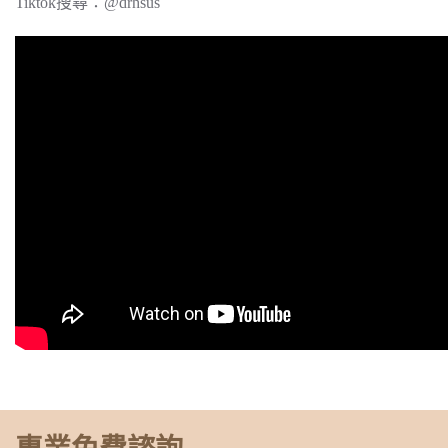
Tiktok搜尋：@drhsus