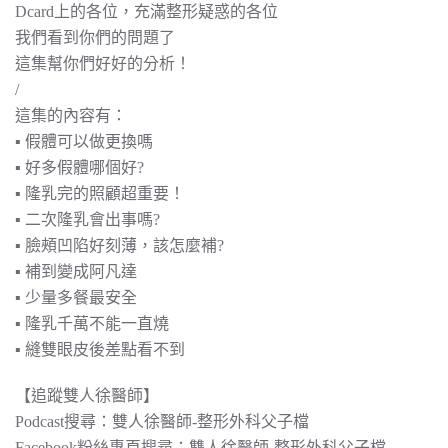
Dcard上的各位，充滿整形疑惑的各位
我們看到你們的問題了
這集幫你們好好的分析！
/
這集的內容有：
▪︎ 假體可以做更換嗎
▪︎ 好多假體哪個好?
▪︎ 隆乳完的照顧超重要！
▪︎ 二次隆乳會出事嗎?
▪︎ 臉頰凹陷好刻薄，該怎麼補?
▪︎ 補到變成阿凡達
▪︎ 少量多餐最安全
▪︎ 隆乳千萬不能一直燒
▪︎ 縫雙眼皮後差點看不到
【追蹤雙人徐醫師】
Podcast搜尋：​​​​​​雙人徐醫師-整形外科父子檔
Facebook粉絲專頁搜尋：雙人徐醫師-整形外科父子檔