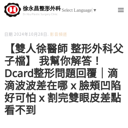
Select Language
▼
日期
2024年10月28日
.
影音頻道
【雙人徐醫師 整形外科父
子檔】 我幫你解答！
Dcard整形問題回覆｜滴
滴波波差在哪 x 臉頰凹陷
好可怕 x 割完雙眼皮差點
看不到