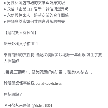
● 男性私密處市場的突破與臨床實驗
● 永信「企業白」哲學：誠信與潔淨💟
● 永信與徐家人：跨越商業的合作關係
● 醫師與藥廠如何共同實踐永續醫美
【追蹤雙人徐醫師】
整形外科父子檔🧔🏻‍♂️
來自南部的真性情 搭配縱橫醫美沙場數十年血淚 誕生了雙
人徐醫師
\
每週三更新
/ ﹒醫美問題解惑防雷 ﹒醫美OG講古 ﹒
診所開業怪事放送
portaly.cc/dr.hsus
連結請點↙︎ -
👴🏻徐永昌醫師 @
dr.hsu1994